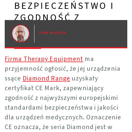
BEZPIECZEŃSTWO I
ZGODNOŚĆ Z
PRZEPISAMI.
IVAN WHELAN
18 OCT 2024
Firma Therapy Equipment
ma
przyjemność ogłosić, że jej urządzenia
ssące
Diamond Range
uzyskały
certyfikat CE Mark, zapewniający
zgodność z najwyższymi europejskimi
standardami bezpieczeństwa i jakości
dla urządzeń medycznych. Oznaczenie
CE oznacza, że seria Diamond jest w