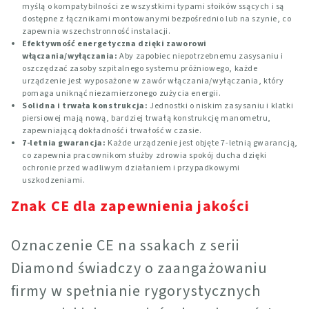
myślą o kompatybilności ze wszystkimi typami słoików ssących i są
dostępne z łącznikami montowanymi bezpośrednio lub na szynie, co
zapewnia wszechstronność instalacji.
Efektywność energetyczna dzięki zaworowi
włączania/wyłączania:
Aby zapobiec niepotrzebnemu zasysaniu i
oszczędzać zasoby szpitalnego systemu próżniowego, każde
urządzenie jest wyposażone w zawór włączania/wyłączania, który
pomaga uniknąć niezamierzonego zużycia energii.
Solidna i trwała konstrukcja:
Jednostki o niskim zasysaniu i klatki
piersiowej mają nową, bardziej trwałą konstrukcję manometru,
zapewniającą dokładność i trwałość w czasie.
7-letnia gwarancja:
Każde urządzenie jest objęte 7-letnią gwarancją,
co zapewnia pracownikom służby zdrowia spokój ducha dzięki
ochronie przed wadliwym działaniem i przypadkowymi
uszkodzeniami.
Znak CE dla zapewnienia jakości
Oznaczenie CE na ssakach z serii
Diamond świadczy o zaangażowaniu
firmy w spełnianie rygorystycznych