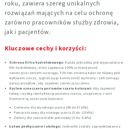
roku, zawiera szereg unikalnych
rozwiązań mających na celu ochronę
zarówno pracowników służby zdrowia,
jak i pacjentów.
Kluczowe cechy i korzyści:
Ochrona filtra hydrofobowego:
Każda jednostka jest wyposażona w
filtr hydrofobowy, który zapewnia 100% ochronę przed
zanieczyszczeniem rurociągu. Filtr ten zmienia kolor na różowy pod
wpływem cieczy, sygnalizując konieczność wymiany i zatrzymując
dalszy przepływ, aby zapobiec zanieczyszczeniu.
System oznaczania poziomów ssania kolorami:
Aby zapewnić
łatwą i szybką identyfikację poziomu ssania, urządzenia z serii
Diamond są oznaczone kolorami:
Czerwony dla wysokiego ssania (80 do 67 kPa)
Pomarańczowy dla niskiego ssania (0 do -20 kPa)
Zielony dla ssania klatki piersiowej (0 do -6 kPa)
Łatwe podłączanie i obsługa:
Jednostki zostały zaprojektowane z