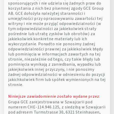
sponsorujących i nie udziela się żadnych praw do
korzystania z nich bez pisemnej zgody GCE Group
AB. GCE dołożyła należytej staranności i
umiejętności przy opracowywaniu zawartości tej
witryny i nie może przyjąć odpowiedzialności (w
tym odpowiedzialności za jakiekolwiek straty
pośrednie lub utratę zysków lub obrotów) za
jakiekolwiek konkretne materiały lub ich
wykorzystanie. Ponadto nie ponosimy żadnej
odpowiedzialności prawnej za jakiekolwiek błędy
lub pominięcia w informacjach zawartych na tej
stronie, niezależnie od tego, czy takie błędy lub
pominięcia wynikają z zaniedbania, wypadku lub
jakiejkolwiek innej przyczyny, i nie ponosimy
żadnej odpowiedzialności w odniesieniu do pozycji
jakichkolwiek firm lub spółek wymienionych na tej
stronie.
Niniejsze zawiadomienie zostało wydane przez:
Grupa GCE zarejestrowana w Szwajcarii pod
numerem CHE-114.946.125, z siedzibą w Szwajcarii
pod adresem Turmstrasse 30, 6321 Steinhausen,