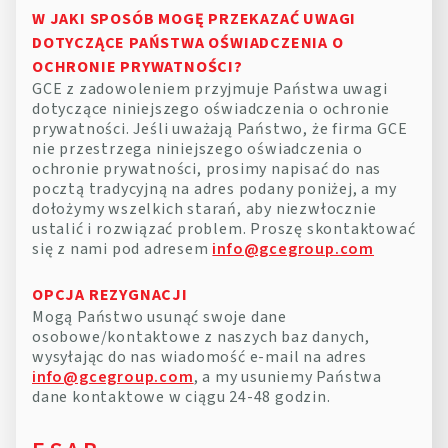
W JAKI SPOSÓB MOGĘ PRZEKAZAĆ UWAGI
DOTYCZĄCE PAŃSTWA OŚWIADCZENIA O
OCHRONIE PRYWATNOŚCI?
GCE z zadowoleniem przyjmuje Państwa uwagi
dotyczące niniejszego oświadczenia o ochronie
prywatności. Jeśli uważają Państwo, że firma GCE
nie przestrzega niniejszego oświadczenia o
ochronie prywatności, prosimy napisać do nas
pocztą tradycyjną na adres podany poniżej, a my
dołożymy wszelkich starań, aby niezwłocznie
ustalić i rozwiązać problem. Proszę skontaktować
się z nami pod adresem
info@gcegroup.com
OPCJA REZYGNACJI
Mogą Państwo usunąć swoje dane
osobowe/kontaktowe z naszych baz danych,
wysyłając do nas wiadomość e-mail na adres
info@gcegroup.com
, a my usuniemy Państwa
dane kontaktowe w ciągu 24-48 godzin.