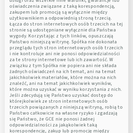
usługi oraz wszelkie inne warunki, gwarancje lub
oświadczenia związane z taką korespondencją,
zakupem lub promocją są wyłącznie między
użytkownikiem a odpowiednią stroną trzecią.
Łącza do stron internetowych osób trzecich na tej
stronie są udostępniane wyłącznie dla Państwa
wygody. Korzystając z tych linków, opuszczają
Państwo niniejszą witrynę. Spółka nie dokonała
przeglądu tych stron internetowych osób trzecich
i nie kontroluje ani nie ponosi odpowiedzialności
za te strony internetowe lub ich zawartość. W
związku z tym Spółka nie popiera ani nie składa
żadnych oświadczeń na ich temat, ani na temat
jakichkolwiek materiałów, które można na nich
znaleźć, ani na temat jakichkolwiek wyników,
które można uzyskać w wyniku korzystania z nich.
Jeśli zdecydują się Państwo uzyskać dostęp do
którejkolwiek ze stron internetowych osób
trzecich powiązanych z niniejszą witryną, robią to
Państwo całkowicie na własne ryzyko i zgadzają
się Państwo, że GCE nie ponosi żadnej
odpowiedzialności za jakąkolwiek taką
korespondencję, zakup lub promocję między