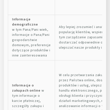
Informacje
demograficzne
Aby lepiej zrozumieć i analizo
w tym Pana/Pani wiek,
populację klientów, wspierać 
informacje o Pana/Pani
tym zarządzanie zapasami i pr
gospodarstwie
dostarczać odpowiednie oferty
domowym, preferencje
ulepszać nasze produkty i usłu
dotyczące produktów i
inne zainteresowania
W celu przetwarzania zakupó
przez Państwa online, dostarc
Informacje o
produktów i usług, ulepszania
zakupach online
w
handlu elektronicznego, perso
tym informacje o
obsługi klienta i przyczyniania
karcie płatniczej,
działań marketingowych, na p
szczegóły zakupu i
analizowanie informacji o tym,