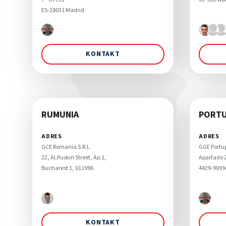
ES-28031 Madrid
KONTAKT
RUMUNIA
PORTU
ADRES
ADRES
GCE Romania S.R.L 

GGE Portug
22, Al.Puskin Street, Ap.1, 

Apartado 2
Bucharest 1, 011996
4429-909 
KONTAKT