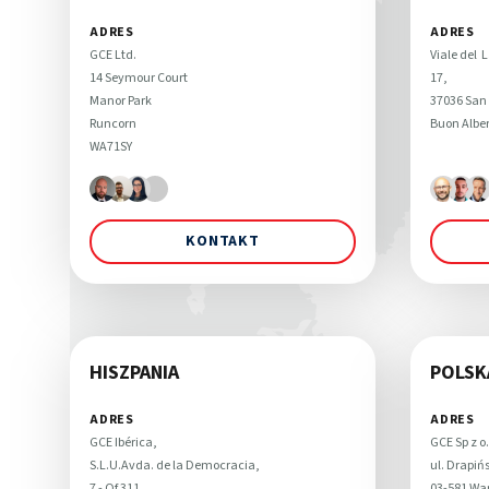
ADRES
ADRES
GCE Ltd. 

Viale del  L
14 Seymour Court

17, 

Manor Park

37036 San 
Runcorn

Buon Alber
WA71SY
KONTAKT
HISZPANIA
POLSK
ADRES
ADRES
GCE Ibérica, 

GCE Sp z o.o
S.L.U.Avda. de la Democracia,

ul. Drapińs
7 - Of 311

03-581 Wa