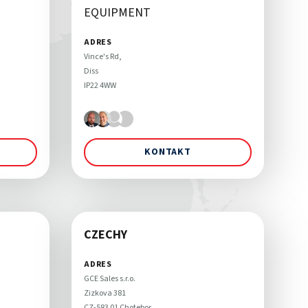
EQUIPMENT
ADRES
Vince's Rd, 

Diss 

KONTAKT
CZECHY
ADRES
GCE Sales s.r.o. 

Zizkova 381

CZ-583 01 Chotebor 