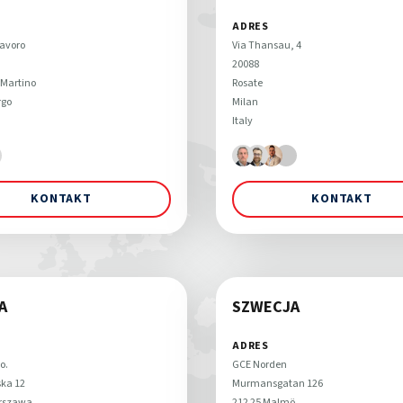
ADRES
avoro 

Via Thansau, 4 

20088 

Martino 

Rosate

go 
Milan

Italy
KONTAKT
KONTAKT
A
SZWECJA
ADRES
. 

GCE Norden

ka 12 

Murmansgatan 126 

rszawa
212 25 Malmö 
