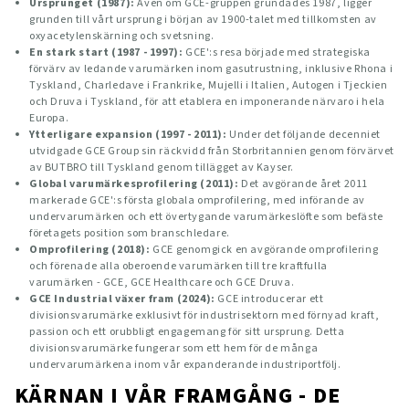
Ursprunget (1987):
Även om GCE-gruppen grundades 1987, ligger
grunden till vårt ursprung i början av 1900-talet med tillkomsten av
oxyacetylenskärning och svetsning.
En stark start (1987 - 1997):
GCE':s resa började med strategiska
förvärv av ledande varumärken inom gasutrustning, inklusive Rhona i
Tyskland, Charledave i Frankrike, Mujelli i Italien, Autogen i Tjeckien
och Druva i Tyskland, för att etablera en imponerande närvaro i hela
Europa.
Ytterligare expansion (1997 - 2011):
Under det följande decenniet
utvidgade GCE Group sin räckvidd från Storbritannien genom förvärvet
av BUTBRO till Tyskland genom tillägget av Kayser.
Global varumärkesprofilering (2011):
Det avgörande året 2011
markerade GCE':s första globala omprofilering, med införande av
undervarumärken och ett övertygande varumärkeslöfte som befäste
företagets position som branschledare.
Omprofilering (2018):
GCE genomgick en avgörande omprofilering
och förenade alla oberoende varumärken till tre kraftfulla
varumärken - GCE, GCE Healthcare och GCE Druva.
GCE Industrial växer fram (2024):
GCE introducerar ett
divisionsvarumärke exklusivt för industrisektorn med förnyad kraft,
passion och ett orubbligt engagemang för sitt ursprung. Detta
divisionsvarumärke fungerar som ett hem för de många
undervarumärkena inom vår expanderande industriportfölj.
KÄRNAN I VÅR FRAMGÅNG - DE