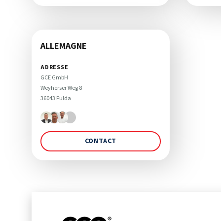
ALLEMAGNE
ADRESSE
GCE GmbH

Weyherser Weg 8

36043 Fulda
CONTACT