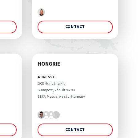
CONTACT
HONGRIE
ADRESSE
GCE Hungária Kft.

Budapest, Váci út 96-98. 

1133, Magyarország, Hungary
CONTACT