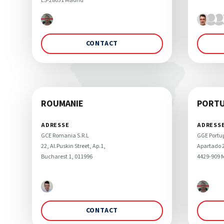
ES-28031 Madrid
CONTACT
ROUMANIE
PORT
ADRESSE
ADRESS
GCE Romania S.R.L 

GGE Portug
22, Al.Puskin Street, Ap.1, 

Apartado 2
Bucharest 1, 011996
4429-909 
CONTACT