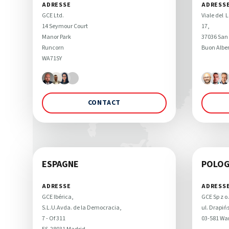
ADRESSE
ADRESS
GCE Ltd. 

Viale del  L
14 Seymour Court

17, 

Manor Park

37036 San 
Runcorn

Buon Alber
WA71SY
CONTACT
ESPAGNE
POLO
ADRESSE
ADRESS
GCE Ibérica, 

GCE Sp z o.o
S.L.U.Avda. de la Democracia,

ul. Drapińs
7 - Of 311

03-581 Wa