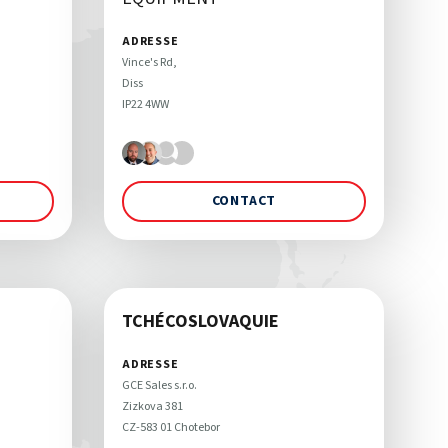
ADRESSE
Vince's Rd, 

Diss 

CONTACT
TCHÉCOSLOVAQUIE
ADRESSE
GCE Sales s.r.o. 

Zizkova 381

CZ-583 01 Chotebor 