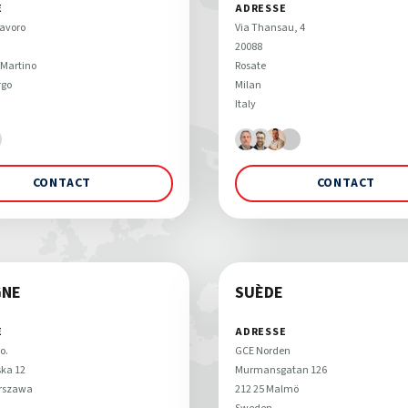
E
ADRESSE
avoro 

Via Thansau, 4 

20088 

Martino 

Rosate

go 
Milan

Italy
CONTACT
CONTACT
GNE
SUÈDE
E
ADRESSE
. 

GCE Norden

ka 12 

Murmansgatan 126 

rszawa
212 25 Malmö 
