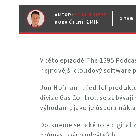
AUTOR
:
SHAUN HEYS
1 TAG
:
DOBA ČTENÍ
:
2 MIN
V této epizodě The 1895 Podcast
nejnovější cloudový software 
Jon Hofmann, ředitel produkto
divize Gas Control, se zabýva
výhodami, jako je úspora nákla
Dotkneme se také role digital
průmyslových odvětvích.