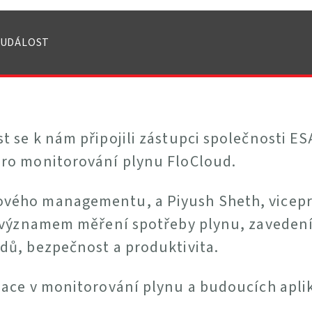
UDÁLOST
 se k nám připojili zástupci společnosti ESA
pro monitorování plynu FloCloud.
vého managementu, a Piyush Sheth, vicepre
jí významem měření spotřeby plynu, zaveden
dů, bezpečnost a produktivita.
izace v monitorování plynu a budoucích apli