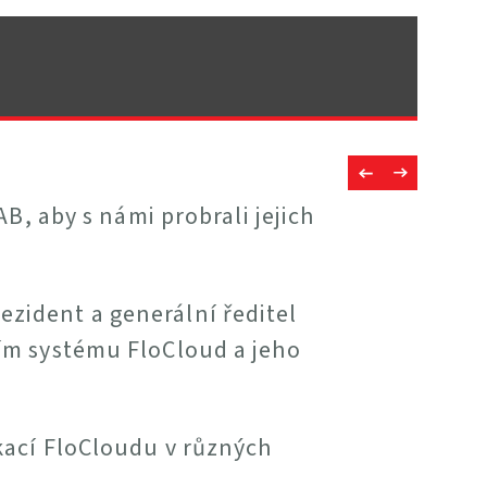
B, aby s námi probrali jejich
zident a generální ředitel
ím systému FloCloud a jeho
kací FloCloudu v různých