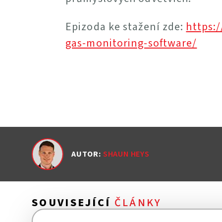
Epizoda ke stažení zde:
https:
gas-monitoring-software/
AUTOR
:
SHAUN HEYS
SOUVISEJÍCÍ
ČLÁNKY