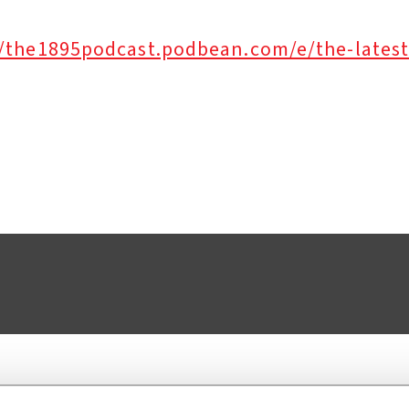
//the1895podcast.podbean.com/e/the-latest