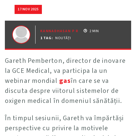
17 NOV 2025
KANNADHASAN P R
2 MIN
1 TAG
:
NOUTĂȚI
Gareth Pemberton, director de inovare
la GCE Medical, va participa la un
webinar mondial
gas
în care se va
discuta despre viitorul sistemelor de
oxigen medical în domeniul sănătății.
În timpul sesiunii, Gareth va împărtăși
perspective cu privire la motivele